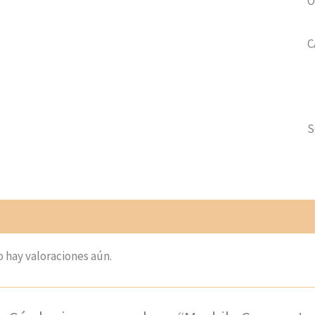
O
C
S
loraciones (0)
 hay valoraciones aún.