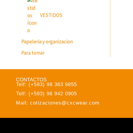
VESTIDOS
Papeleria y organizacion
Para tomar
CONTACTOS
Telf: (+593) 98 363 9855
Telf: (+593) 96 942 0905
Mail: cotizaciones@cxcwear.com