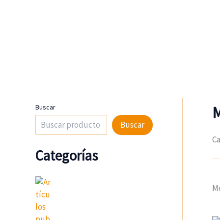
Ir
al
contenido
Buscar
Buscar
Ca
Categorías
Mo