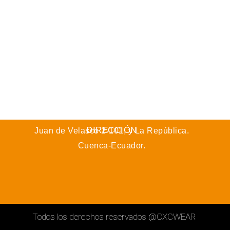
DIRECCIÓN
Juan de Velasco 2-101, y La República.
Cuenca-Ecuador.
Todos los derechos reservados
@CXCWEAR