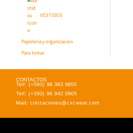
VESTIDOS
Papeleria y organizacion
Para tomar
CONTACTOS
Telf: (+593) 98 363 9855
Telf: (+593) 96 942 0905
Mail: cotizaciones@cxcwear.com