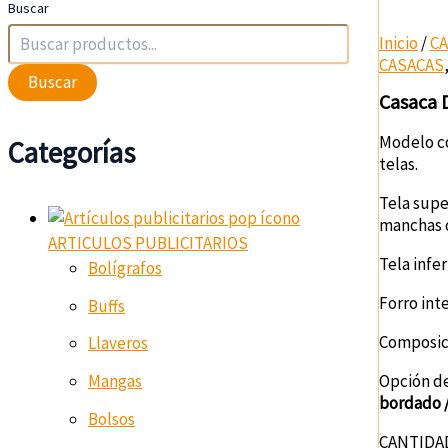
Buscar
Inicio
/
C
CASACAS
Buscar
Casaca 
Modelo co
Categorías
telas.
Tela supe
manchas 
ARTICULOS PUBLICITARIOS
Tela infer
Bolígrafos
Forro inte
Buffs
Composici
Llaveros
Mangas
Opción de
bordado /
Bolsos
CANTIDAD