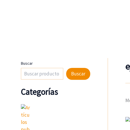
Ir
al
contenido
Buscar
e
Buscar
Categorías
Mo